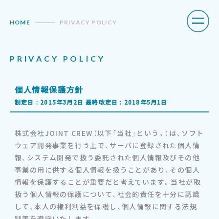
HOME
PRIVACY POLICY
P
R
I
V
A
C
Y
P
O
L
I
C
Y
個人情報保護方針
制定日 : 2015年3月2日 最終改定日 : 2018年5月1日
株式会社JOINT CREW（以下「当社」という。）は、ソフト
ウェア開発事業を行う上で、サーバに登録された個人情
報、システム開発で扱う委託された個人情報及びその他
事業の用に供する個人情報を扱うことがあり、その個人
情報を保護することが重要だと考えています。当社が取
扱う個人情報の保護について、社会的責任を十分に認識
して、本人の権利利益を保護し、個人情報に関する法規
制等を遵守いたします。