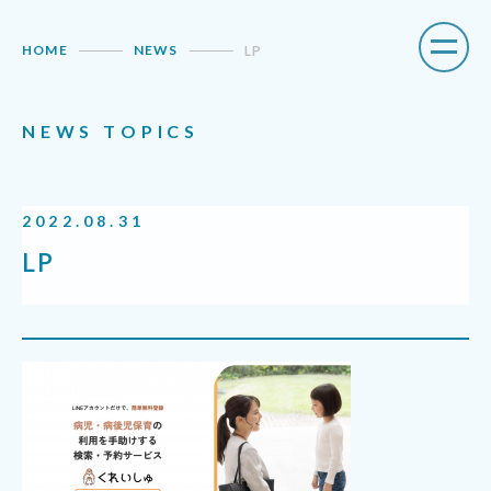
LP
HOME
NEWS
N
E
W
S
T
O
P
I
C
S
2
0
2
2
.
0
8
.
3
1
L
P