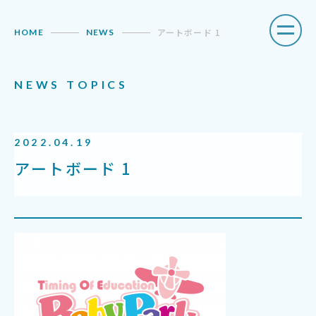
アートボード 1
HOME
NEWS
N
E
W
S
T
O
P
I
C
S
2
0
2
2
.
0
4
.
1
9
ア
ー
ト
ボ
ー
ド
1